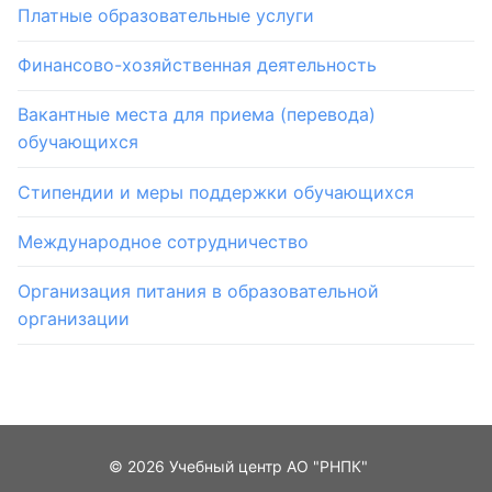
Платные образовательные услуги
Финансово-хозяйственная деятельность
Вакантные места для приема (перевода)
обучающихся
Стипендии и меры поддержки обучающихся
Международное сотрудничество
Организация питания в образовательной
организации
© 2026 Учебный центр АО "РНПК"