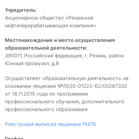
Учредитель:
Акционерное общество «Рязанская
нефтеперерабатывающая компания»
Местонахождение и место осуществления
образовательной деятельности:
390011, Российская федерация, г. Рязань, район
Южный промузел, д.8
Осуществляет образовательную деятельность на
основании лицензии №Л035-01222-62/00267332
от 18.11.2015 года по программам
профессионального обучения, дополнительного
профессионального образования
Реестровая выписка лицензии РНПК
График