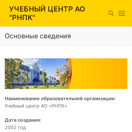
Перейти
УЧЕБНЫЙ ЦЕНТР АО
к
"РНПК"
содержимому
Основные сведения
Искать:
Вакансии
Режим работы
Наименование образовательной организации:
Контакты
Учебный центр АО «РНПК»
Дата создания:
2002 год