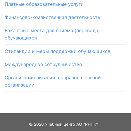
Платные образовательные услуги
Финансово-хозяйственная деятельность
Вакантные места для приема (перевода)
обучающихся
Стипендии и меры поддержки обучающихся
Международное сотрудничество
Организация питания в образовательной
организации
© 2026 Учебный центр АО "РНПК"