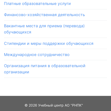
Платные образовательные услуги
Финансово-хозяйственная деятельность
Вакантные места для приема (перевода)
обучающихся
Стипендии и меры поддержки обучающихся
Международное сотрудничество
Организация питания в образовательной
организации
© 2026 Учебный центр АО "РНПК"