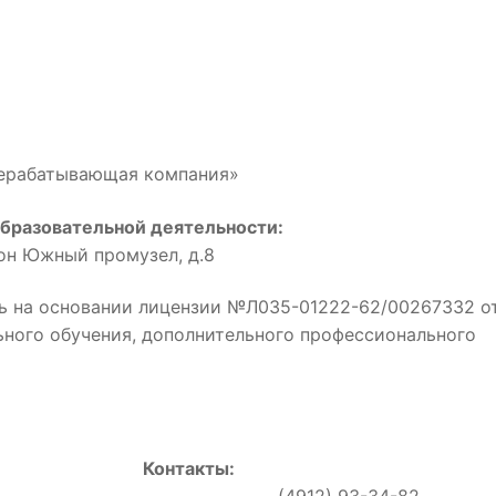
рерабатывающая компания»
бразовательной деятельности:
йон Южный промузел, д.8
ь на основании лицензии №Л035-01222-62/00267332 о
льного обучения, дополнительного профессионального
Контакты:
0, (4912) 93-34-82