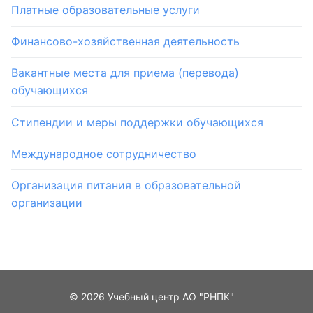
Платные образовательные услуги
Финансово-хозяйственная деятельность
Вакантные места для приема (перевода)
обучающихся
Стипендии и меры поддержки обучающихся
Международное сотрудничество
Организация питания в образовательной
организации
© 2026 Учебный центр АО "РНПК"