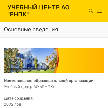
Перейти
УЧЕБНЫЙ ЦЕНТР АО
к
"РНПК"
содержимому
Основные сведения
Искать:
Вакансии
Режим работы
Наименование образовательной организации:
Контакты
Учебный центр АО «РНПК»
Дата создания:
2002 год