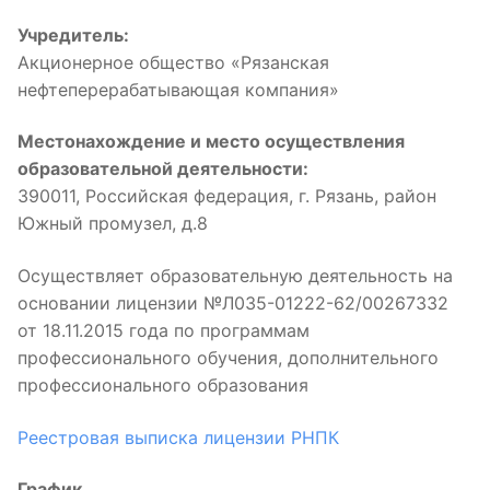
Учредитель:
Акционерное общество «Рязанская
нефтеперерабатывающая компания»
Местонахождение и место осуществления
образовательной деятельности:
390011, Российская федерация, г. Рязань, район
Южный промузел, д.8
Осуществляет образовательную деятельность на
основании лицензии №Л035-01222-62/00267332
от 18.11.2015 года по программам
профессионального обучения, дополнительного
профессионального образования
Реестровая выписка лицензии РНПК
График