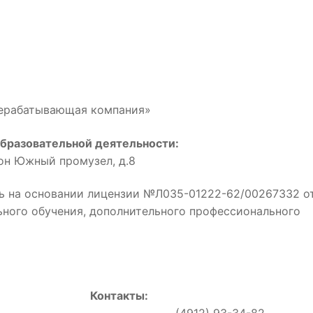
рерабатывающая компания»
бразовательной деятельности:
йон Южный промузел, д.8
ь на основании лицензии №Л035-01222-62/00267332 о
льного обучения, дополнительного профессионального
Контакты:
0, (4912) 93-34-82