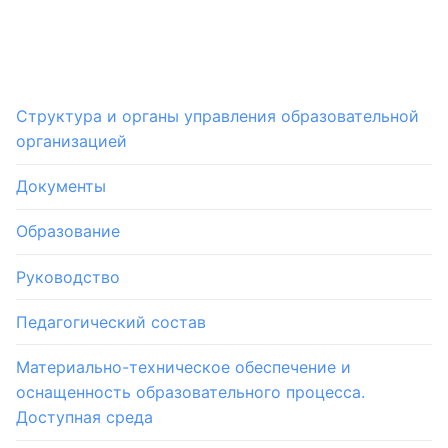
7bet
Irwin
Chicken
şans
vidobet
vidobet
vidobet
vidobet
casinolevant
casinolevant
casinolevant
vidobet
şans
casinolevant
casino
şans
casino
casino
casino
boostaro
casinolevant
şans
casinolevant
şanscasino
vidobet
vidobet
levant
galyabet
gorabet
gorabet
gorabet
vidobet
galyabet
gorabet
gorabet
nigeria
sports
Road
casino
|
|
güncel
giriş
|
|
|
giriş
casino
giriş
şans
casino
levant
şans
şans
|
giriş
casino
giriş
|
|
giriş
casino
|
|
|
|
giriş
|
|
|
betting
betting
2
|
giriş
|
|
|
|
|
giriş
|
|
|
|
giriş
|
|
|
|
|
|
|
|
Структура и органы управления образовательной
организацией
Документы
Образование
Руководство
Педагогический состав
Материально-техническое обеспечение и
оснащенность образовательного процесса.
Доступная среда