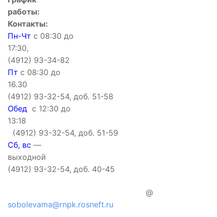
работы:
Контакты:
Пн-Чт
с 08:30 до
17:30
(4912) 93-34-82
Пт
с 08:30 до
16.3
(4912) 93-32-54, доб. 51-58
Обед
с 12:30 до
13:1
(4912) 93-32-54, доб. 51-59
Сб, вс
—
выходн
(4912) 93-32-54, доб. 40-45
@
sobolevama@rnpk.rosneft.ru