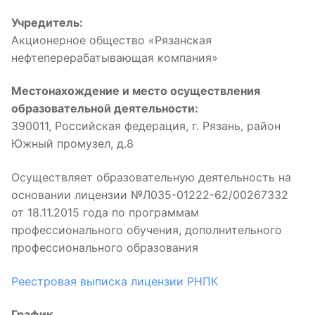
Учредитель:
Акционерное общество «Рязанская
нефтеперерабатывающая компания»
Местонахождение и место осуществления
образовательной деятельности:
390011, Российская федерация, г. Рязань, район
Южный промузел, д.8
Осуществляет образовательную деятельность на
основании лицензии №Л035-01222-62/00267332
от 18.11.2015 года по программам
профессионального обучения, дополнительного
профессионального образования
Реестровая выписка лицензии РНПК
График