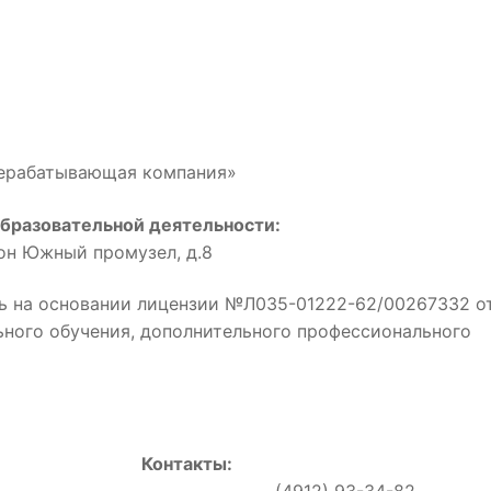
рерабатывающая компания»
бразовательной деятельности:
йон Южный промузел, д.8
ь на основании лицензии №Л035-01222-62/00267332 о
льного обучения, дополнительного профессионального
Контакты:
0, (4912) 93-34-82