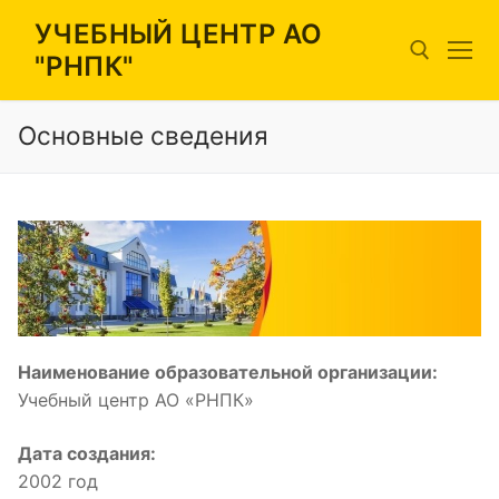
Перейти
УЧЕБНЫЙ ЦЕНТР АО
к
"РНПК"
содержимому
Основные сведения
Искать:
Вакансии
Режим работы
Наименование образовательной организации:
Контакты
Учебный центр АО «РНПК»
Дата создания:
2002 год