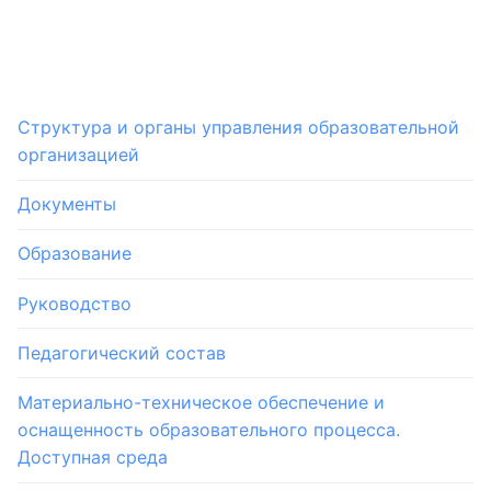
7bet
Irwin
Chicken
şans
vidobet
vidobet
vidobet
vidobet
casinolevant
casinolevant
casinolevant
vidobet
şans
casinolevant
casino
şans
casino
casino
casino
boostaro
casinolevant
şans
casinolevant
şanscasino
vidobet
vidobet
levant
vidobet
nigeria
sports
gorabet
gorabet
gorabet
gorabet
gorabet
gorabet
Road
casino
|
|
güncel
giriş
|
|
|
giriş
casino
giriş
şans
casino
levant
şans
şans
|
giriş
casino
giriş
|
|
giriş
casino
giriş
betting
betting
|
giriş
|
|
|
2
|
giriş
|
|
|
|
|
giriş
|
|
|
|
giriş
|
|
|
|
|
|
|
|
|
|
Структура и органы управления образовательной
организацией
Документы
Образование
Руководство
Педагогический состав
Материально-техническое обеспечение и
оснащенность образовательного процесса.
Доступная среда