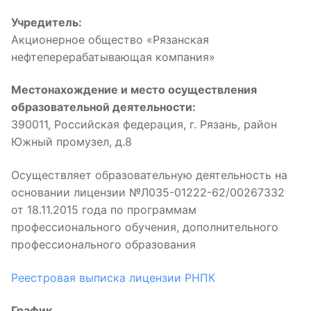
Учредитель:
Акционерное общество «Рязанская
нефтеперерабатывающая компания»
Местонахождение и место осуществления
образовательной деятельности:
390011, Российская федерация, г. Рязань, район
Южный промузел, д.8
Осуществляет образовательную деятельность на
основании лицензии №Л035-01222-62/00267332
от 18.11.2015 года по программам
профессионального обучения, дополнительного
профессионального образования
Реестровая выписка лицензии РНПК
График