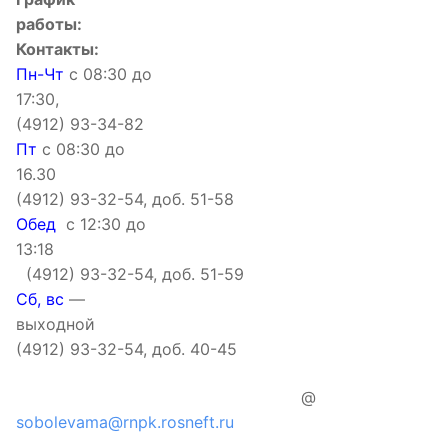
работы:
Контакты:
Пн-Чт
с 08:30 до
17:30
(4912) 93-34-82
Пт
с 08:30 до
16.3
(4912) 93-32-54, доб. 51-58
Обед
с 12:30 до
13:1
(4912) 93-32-54, доб. 51-59
Сб, вс
—
выходн
(4912) 93-32-54, доб. 40-45
@
sobolevama@rnpk.rosneft.ru