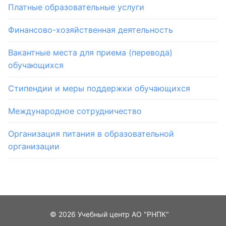
Платные образовательные услуги
Финансово-хозяйственная деятельность
Вакантные места для приема (перевода)
обучающихся
Стипендии и меры поддержки обучающихся
Международное сотрудничество
Организация питания в образовательной
организации
© 2026 Учебный центр АО "РНПК"