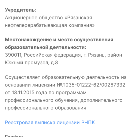
Учредитель:
Акционерное общество «Рязанская
нефтеперерабатывающая компания»
Местонахождение и место осуществления
образовательной деятельности:
390011, Российская федерация, г. Рязань, район
Южный промузел, д.8
Осуществляет образовательную деятельность на
основании лицензии №Л035-01222-62/00267332
от 18.11.2015 года по программам
профессионального обучения, дополнительного
профессионального образования
Реестровая выписка лицензии РНПК
График