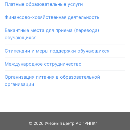
Платные образовательные услуги
Финансово-хозяйственная деятельность
Вакантные места для приема (перевода)
обучающихся
Стипендии и меры поддержки обучающихся
Международное сотрудничество
Организация питания в образовательной
организации
© 2026 Учебный центр АО "РНПК"