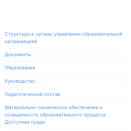
7bet
Irwin
Chicken
şans
vidobet
vidobet
vidobet
vidobet
casinolevant
casinolevant
casinolevant
vidobet
şans
casinolevant
casino
şans
casino
casino
casino
boostaro
casinolevant
şans
casinolevant
şanscasino
vidobet
vidobet
levant
galyabet
gorabet
gorabet
gorabet
vidobet
galyabet
gorabet
gorabet
nigeria
sports
Road
casino
|
|
güncel
giriş
|
|
|
giriş
casino
giriş
şans
casino
levant
şans
şans
|
giriş
casino
giriş
|
|
giriş
casino
|
|
|
|
giriş
|
|
|
betting
betting
2
|
giriş
|
|
|
|
|
giriş
|
|
|
|
giriş
|
|
|
|
|
|
|
|
Структура и органы управления образовательной
организацией
Документы
Образование
Руководство
Педагогический состав
Материально-техническое обеспечение и
оснащенность образовательного процесса.
Доступная среда