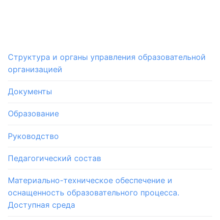
7bet
Irwin
Chicken
şans
vidobet
vidobet
vidobet
vidobet
casinolevant
casinolevant
casinolevant
vidobet
şans
casinolevant
casino
şans
casino
casino
casino
boostaro
casinolevant
şans
casinolevant
şanscasino
vidobet
vidobet
levant
gorabet
galyabet
gorabet
gorabet
gorabet
vidobet
galyabet
gorabet
gorabet
Road
casino
|
|
güncel
giriş
|
|
|
giriş
casino
giriş
şans
casino
levant
şans
şans
|
giriş
casino
giriş
|
|
giriş
casino
|
|
|
|
|
giriş
|
|
2
|
giriş
|
|
|
|
|
giriş
|
|
|
|
giriş
|
|
|
|
|
|
|
Структура и органы управления образовательной
организацией
Документы
Образование
Руководство
Педагогический состав
Материально-техническое обеспечение и
оснащенность образовательного процесса.
Доступная среда