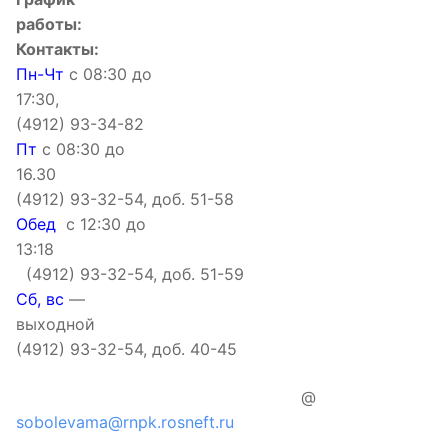
работы:
Контакты:
Пн-Чт
с 08:30 до
17:30
(4912) 93-34-82
Пт
с 08:30 до
16.3
(4912) 93-32-54, доб. 51-58
Обед
с 12:30 до
13:1
(4912) 93-32-54, доб. 51-59
Сб, вс
—
выходн
(4912) 93-32-54, доб. 40-45
@
sobolevama@rnpk.rosneft.ru