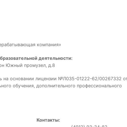
рерабатывающая компания»
бразовательной деятельности:
йон Южный промузел, д.8
ь на основании лицензии №Л035-01222-62/00267332 о
льного обучения, дополнительного профессионального
Контакты:
0, (4912) 93-34-82