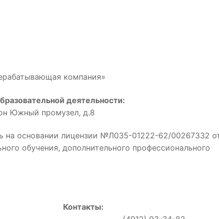
рерабатывающая компания»
бразовательной деятельности:
йон Южный промузел, д.8
ь на основании лицензии №Л035-01222-62/00267332 о
льного обучения, дополнительного профессионального
Контакты:
0, (4912) 93-34-82