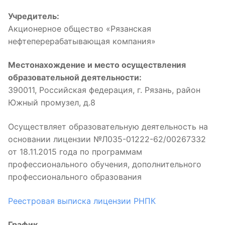
Учредитель:
Акционерное общество «Рязанская
нефтеперерабатывающая компания»
Местонахождение и место осуществления
образовательной деятельности:
390011, Российская федерация, г. Рязань, район
Южный промузел, д.8
Осуществляет образовательную деятельность на
основании лицензии №Л035-01222-62/00267332
от 18.11.2015 года по программам
профессионального обучения, дополнительного
профессионального образования
Реестровая выписка лицензии РНПК
График