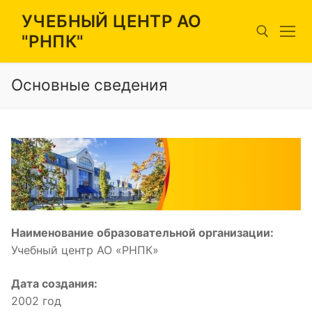
Перейти
УЧЕБНЫЙ ЦЕНТР АО
к
"РНПК"
содержимому
Основные сведения
Искать:
Вакансии
Режим работы
Наименование образовательной организации:
Контакты
Учебный центр АО «РНПК»
Дата создания:
2002 год