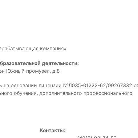
рерабатывающая компания»
бразовательной деятельности:
йон Южный промузел, д.8
ь на основании лицензии №Л035-01222-62/00267332 о
льного обучения, дополнительного профессионального
Контакты:
0, (4912) 93-34-82