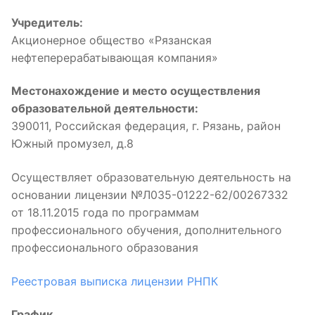
Учредитель:
Акционерное общество «Рязанская
нефтеперерабатывающая компания»
Местонахождение и место осуществления
образовательной деятельности:
390011, Российская федерация, г. Рязань, район
Южный промузел, д.8
Осуществляет образовательную деятельность на
основании лицензии №Л035-01222-62/00267332
от 18.11.2015 года по программам
профессионального обучения, дополнительного
профессионального образования
Реестровая выписка лицензии РНПК
График