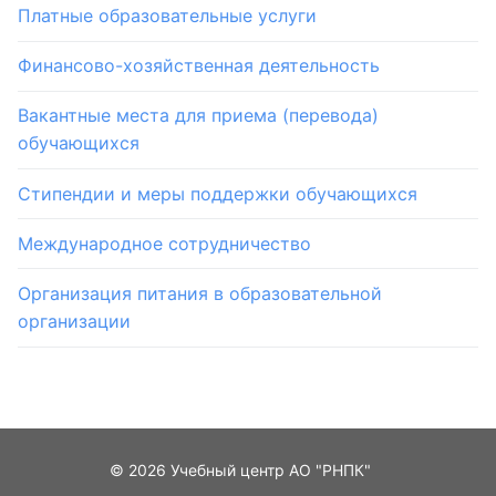
Платные образовательные услуги
Финансово-хозяйственная деятельность
Вакантные места для приема (перевода)
обучающихся
Стипендии и меры поддержки обучающихся
Международное сотрудничество
Организация питания в образовательной
организации
© 2026 Учебный центр АО "РНПК"