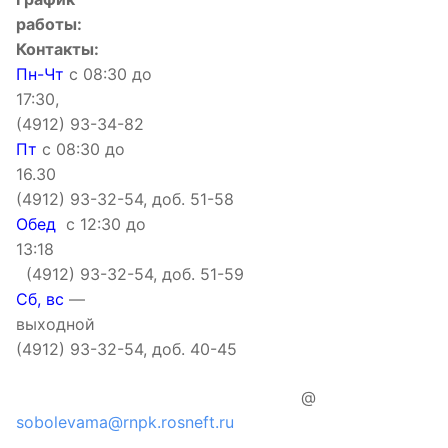
работы:
Контакты:
Пн-Чт
с 08:30 до
17:30
(4912) 93-34-82
Пт
с 08:30 до
16.3
(4912) 93-32-54, доб. 51-58
Обед
с 12:30 до
13:1
(4912) 93-32-54, доб. 51-59
Сб, вс
—
выходн
(4912) 93-32-54, доб. 40-45
@
sobolevama@rnpk.rosneft.ru