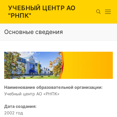
Перейти
УЧЕБНЫЙ ЦЕНТР АО
к
"РНПК"
содержимому
Основные сведения
Искать:
Вакансии
Режим работы
Наименование образовательной организации:
Контакты
Учебный центр АО «РНПК»
Дата создания:
2002 год