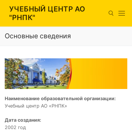
Перейти
УЧЕБНЫЙ ЦЕНТР АО
к
"РНПК"
содержимому
Основные сведения
Искать:
Вакансии
Режим работы
Наименование образовательной организации:
Контакты
Учебный центр АО «РНПК»
Дата создания:
2002 год