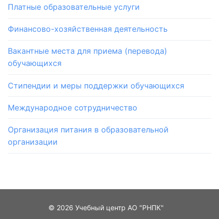
Платные образовательные услуги
Финансово-хозяйственная деятельность
Вакантные места для приема (перевода)
обучающихся
Стипендии и меры поддержки обучающихся
Международное сотрудничество
Организация питания в образовательной
организации
© 2026 Учебный центр АО "РНПК"