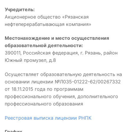
Учредитель:
Акционерное общество «Рязанская
нефтеперерабатывающая компания»
Местонахождение и место осуществления
образовательной деятельности:
390011, Российская федерация, г. Рязань, район
Южный промузел, д.8
Осуществляет образовательную деятельность на
основании лицензии №Л035-01222-62/00267332
от 18.11.2015 года по программам
профессионального обучения, дополнительного
профессионального образования
Реестровая выписка лицензии РНПК
График