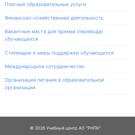
Платные образовательные услуги
Финансово-хозяйственная деятельность
Вакантные места для приема (перевода)
обучающихся
Стипендии и меры поддержки обучающихся
Международное сотрудничество
Организация питания в образовательной
организации
© 2026 Учебный центр АО "РНПК"