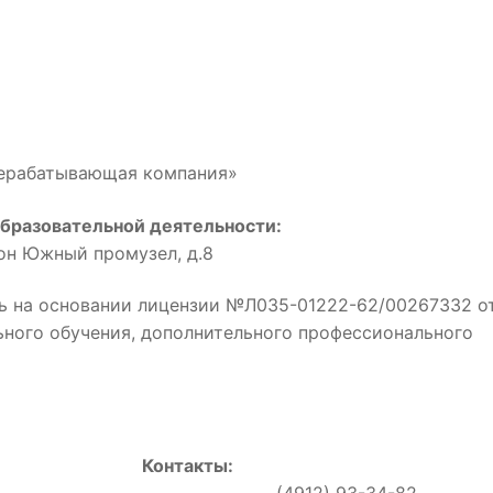
рерабатывающая компания»
бразовательной деятельности:
йон Южный промузел, д.8
ь на основании лицензии №Л035-01222-62/00267332 о
льного обучения, дополнительного профессионального
Контакты:
0, (4912) 93-34-82