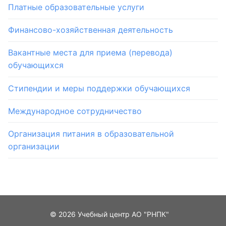
Платные образовательные услуги
Финансово-хозяйственная деятельность
Вакантные места для приема (перевода)
обучающихся
Стипендии и меры поддержки обучающихся
Международное сотрудничество
Организация питания в образовательной
организации
© 2026 Учебный центр АО "РНПК"