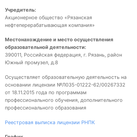
Учредитель:
Акционерное общество «Рязанская
нефтеперерабатывающая компания»
Местонахождение и место осуществления
образовательной деятельности:
390011, Российская федерация, г. Рязань, район
Южный промузел, д.8
Осуществляет образовательную деятельность на
основании лицензии №Л035-01222-62/00267332
от 18.11.2015 года по программам
профессионального обучения, дополнительного
профессионального образования
Реестровая выписка лицензии РНПК
График