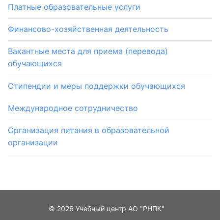
Платные образовательные услуги
Финансово-хозяйственная деятельность
Вакантные места для приема (перевода)
обучающихся
Стипендии и меры поддержки обучающихся
Международное сотрудничество
Организация питания в образовательной
организации
© 2026 Учебный центр АО "РНПК"