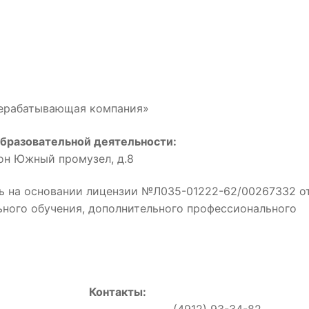
рерабатывающая компания»
бразовательной деятельности:
йон Южный промузел, д.8
ь на основании лицензии №Л035-01222-62/00267332 о
льного обучения, дополнительного профессионального
Контакты:
0, (4912) 93-34-82