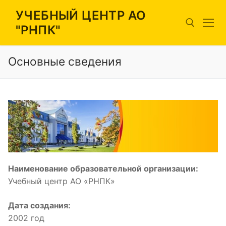
Перейти
УЧЕБНЫЙ ЦЕНТР АО
к
"РНПК"
содержимому
Основные сведения
Искать:
Вакансии
Режим работы
Наименование образовательной организации:
Контакты
Учебный центр АО «РНПК»
Дата создания:
2002 год