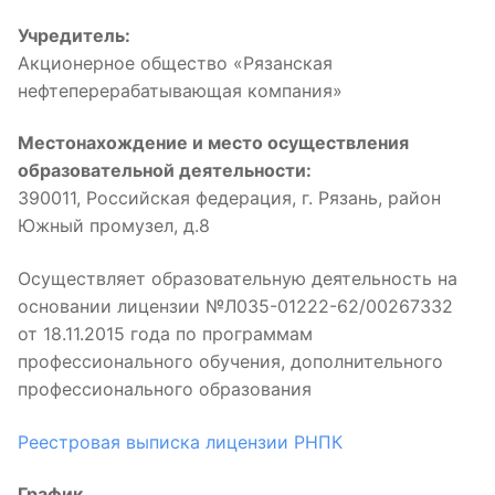
Учредитель:
Акционерное общество «Рязанская
нефтеперерабатывающая компания»
Местонахождение и место осуществления
образовательной деятельности:
390011, Российская федерация, г. Рязань, район
Южный промузел, д.8
Осуществляет образовательную деятельность на
основании лицензии №Л035-01222-62/00267332
от 18.11.2015 года по программам
профессионального обучения, дополнительного
профессионального образования
Реестровая выписка лицензии РНПК
График