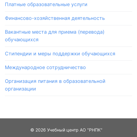
Платные образовательные услуги
Финансово-хозяйственная деятельность
Вакантные места для приема (перевода)
обучающихся
Стипендии и меры поддержки обучающихся
Международное сотрудничество
Организация питания в образовательной
организации
© 2026 Учебный центр АО "РНПК"