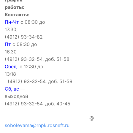
работы:
Контакты:
Пн-Чт
с 08:30 до
17:30
(4912) 93-34-82
Пт
с 08:30 до
16.3
(4912) 93-32-54, доб. 51-58
Обед
с 12:30 до
13:1
(4912) 93-32-54, доб. 51-59
Сб, вс
—
выходн
(4912) 93-32-54, доб. 40-45
@
sobolevama@rnpk.rosneft.ru