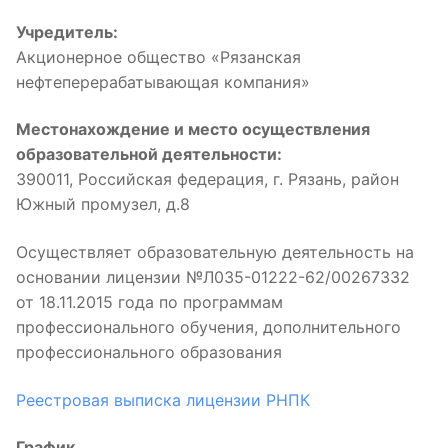
Учредитель:
Акционерное общество «Рязанская
нефтеперерабатывающая компания»
Местонахождение и место осуществления
образовательной деятельности:
390011, Российская федерация, г. Рязань, район
Южный промузел, д.8
Осуществляет образовательную деятельность на
основании лицензии №Л035-01222-62/00267332
от 18.11.2015 года по программам
профессионального обучения, дополнительного
профессионального образования
Реестровая выписка лицензии РНПК
График