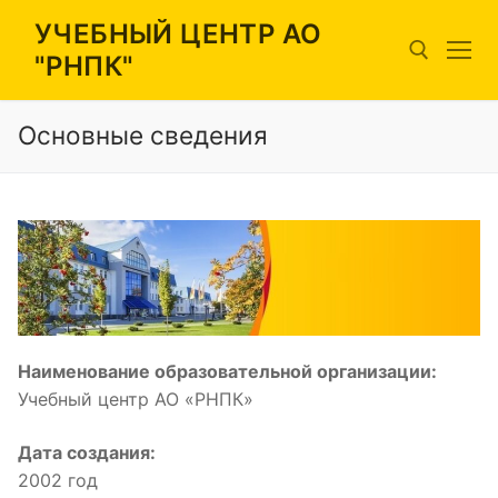
Перейти
УЧЕБНЫЙ ЦЕНТР АО
к
"РНПК"
содержимому
Основные сведения
Искать:
Вакансии
Режим работы
Наименование образовательной организации:
Контакты
Учебный центр АО «РНПК»
Дата создания:
2002 год