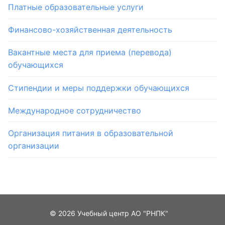
Платные образовательные услуги
Финансово-хозяйственная деятельность
Вакантные места для приема (перевода)
обучающихся
Стипендии и меры поддержки обучающихся
Международное сотрудничество
Организация питания в образовательной
организации
© 2026 Учебный центр АО "РНПК"