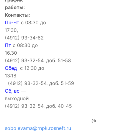
работы:
Контакты:
Пн-Чт
с 08:30 до
17:30
(4912) 93-34-82
Пт
с 08:30 до
16.3
(4912) 93-32-54, доб. 51-58
Обед
с 12:30 до
13:1
(4912) 93-32-54, доб. 51-59
Сб, вс
—
выходн
(4912) 93-32-54, доб. 40-45
@
sobolevama@rnpk.rosneft.ru