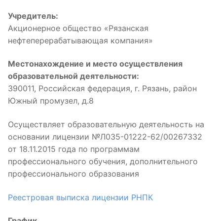
Учредитель:
Акционерное общество «Рязанская
нефтеперерабатывающая компания»
Местонахождение и место осуществления
образовательной деятельности:
390011, Российская федерация, г. Рязань, район
Южный промузел, д.8
Осуществляет образовательную деятельность на
основании лицензии №Л035-01222-62/00267332
от 18.11.2015 года по программам
профессионального обучения, дополнительного
профессионального образования
Реестровая выписка лицензии РНПК
График