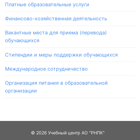
Платные образовательные услуги
Финансово-хозяйственная деятельность
Вакантные места для приема (перевода)
обучающихся
Стипендии и меры поддержки обучающихся
Международное сотрудничество
Организация питания в образовательной
организации
© 2026 Учебный центр АО "РНПК"