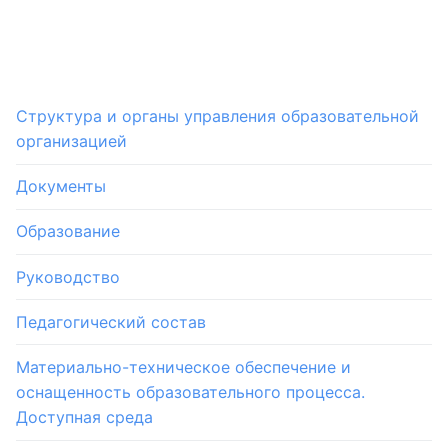
7bet
Irwin
Chicken
şans
vidobet
vidobet
vidobet
vidobet
casinolevant
casinolevant
casinolevant
vidobet
şans
casinolevant
casino
şans
casino
casino
casino
boostaro
casinolevant
şans
casinolevant
şanscasino
vidobet
vidobet
levant
gorabet
galyabet
gorabet
gorabet
gorabet
vidobet
galyabet
gorabet
gorabet
Road
casino
|
|
güncel
giriş
|
|
|
giriş
casino
giriş
şans
casino
levant
şans
şans
|
giriş
casino
giriş
|
|
giriş
casino
|
|
|
|
|
giriş
|
|
2
|
giriş
|
|
|
|
|
giriş
|
|
|
|
giriş
|
|
|
|
|
|
|
Структура и органы управления образовательной
организацией
Документы
Образование
Руководство
Педагогический состав
Материально-техническое обеспечение и
оснащенность образовательного процесса.
Доступная среда