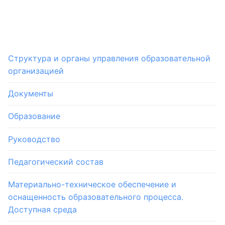
7bet
Irwin
Chicken
şans
vidobet
vidobet
vidobet
vidobet
casinolevant
casinolevant
casinolevant
vidobet
şans
casinolevant
casino
şans
casino
casino
casino
boostaro
casinolevant
şans
casinolevant
şanscasino
vidobet
vidobet
levant
gorabet
galyabet
gorabet
gorabet
gorabet
vidobet
galyabet
gorabet
gorabet
Road
casino
|
|
güncel
giriş
|
|
|
giriş
casino
giriş
şans
casino
levant
şans
şans
|
giriş
casino
giriş
|
|
giriş
casino
|
|
|
|
|
giriş
|
|
2
|
giriş
|
|
|
|
|
giriş
|
|
|
|
giriş
|
|
|
|
|
|
|
Структура и органы управления образовательной
организацией
Документы
Образование
Руководство
Педагогический состав
Материально-техническое обеспечение и
оснащенность образовательного процесса.
Доступная среда