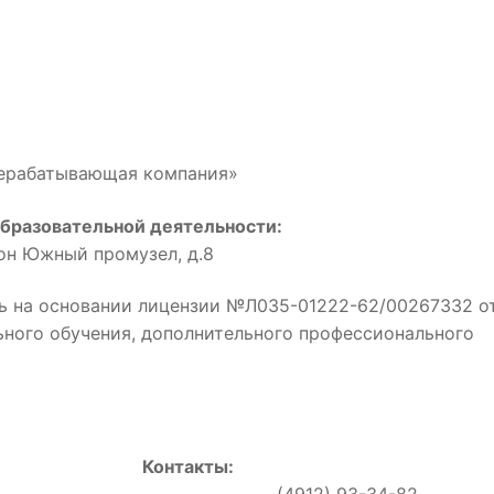
рерабатывающая компания»
бразовательной деятельности:
йон Южный промузел, д.8
ь на основании лицензии №Л035-01222-62/00267332 о
льного обучения, дополнительного профессионального
Контакты:
0, (4912) 93-34-82