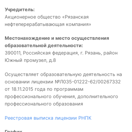
Учредитель:
Акционерное общество «Рязанская
нефтеперерабатывающая компания»
Местонахождение и место осуществления
образовательной деятельности:
390011, Российская федерация, г. Рязань, район
Южный промузел, д.8
Осуществляет образовательную деятельность на
основании лицензии №Л035-01222-62/00267332
от 18.11.2015 года по программам
профессионального обучения, дополнительного
профессионального образования
Реестровая выписка лицензии РНПК
График