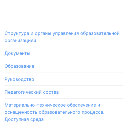
7bet
Irwin
Chicken
şans
vidobet
vidobet
vidobet
vidobet
casinolevant
casinolevant
casinolevant
vidobet
şans
casinolevant
casino
şans
casino
casino
casino
boostaro
casinolevant
şans
casinolevant
şanscasino
vidobet
vidobet
levant
gorabet
galyabet
gorabet
gorabet
gorabet
vidobet
galyabet
gorabet
gorabet
nigeria
sports
Road
casino
|
|
güncel
giriş
|
|
|
giriş
casino
giriş
şans
casino
levant
şans
şans
|
giriş
casino
giriş
|
|
giriş
casino
|
|
|
|
|
giriş
|
|
|
betting
betting
2
|
giriş
|
|
|
|
|
giriş
|
|
|
|
giriş
|
|
|
|
|
|
|
|
Структура и органы управления образовательной
организацией
Документы
Образование
Руководство
Педагогический состав
Материально-техническое обеспечение и
оснащенность образовательного процесса.
Доступная среда