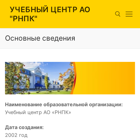
Перейти
УЧЕБНЫЙ ЦЕНТР АО
к
"РНПК"
содержимому
Основные сведения
Искать:
Вакансии
Режим работы
Наименование образовательной организации:
Контакты
Учебный центр АО «РНПК»
Дата создания:
2002 год