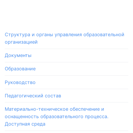
7bet
Irwin
Chicken
şans
vidobet
vidobet
vidobet
vidobet
casinolevant
casinolevant
casinolevant
vidobet
şans
casinolevant
casino
şans
casino
casino
casino
boostaro
casinolevant
şans
casinolevant
şanscasino
vidobet
vidobet
levant
gorabet
galyabet
gorabet
gorabet
gorabet
vidobet
galyabet
gorabet
gorabet
nigeria
sports
Road
casino
|
|
güncel
giriş
|
|
|
giriş
casino
giriş
şans
casino
levant
şans
şans
|
giriş
casino
giriş
|
|
giriş
casino
|
|
|
|
|
giriş
|
|
|
betting
betting
2
|
giriş
|
|
|
|
|
giriş
|
|
|
|
giriş
|
|
|
|
|
|
|
|
Структура и органы управления образовательной
организацией
Документы
Образование
Руководство
Педагогический состав
Материально-техническое обеспечение и
оснащенность образовательного процесса.
Доступная среда