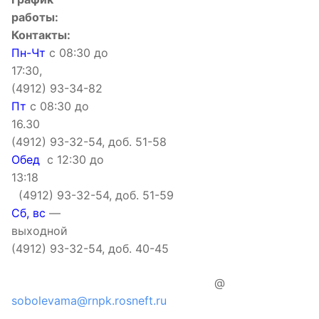
работы:
Контакты:
Пн-Чт
с 08:30 до
17:30
(4912) 93-34-82
Пт
с 08:30 до
16.3
(4912) 93-32-54, доб. 51-58
Обед
с 12:30 до
13:1
(4912) 93-32-54, доб. 51-59
Сб, вс
—
выходн
(4912) 93-32-54, доб. 40-45
@
sobolevama@rnpk.rosneft.ru