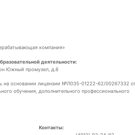
рерабатывающая компания»
бразовательной деятельности:
йон Южный промузел, д.8
ь на основании лицензии №Л035-01222-62/00267332 о
льного обучения, дополнительного профессионального
Контакты:
0, (4912) 93-34-82