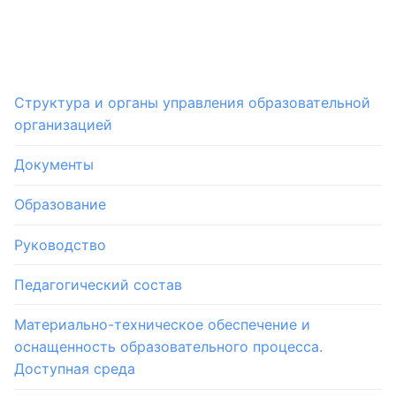
7bet
Irwin
Chicken
şans
vidobet
vidobet
vidobet
vidobet
casinolevant
casinolevant
casinolevant
vidobet
şans
casinolevant
casino
şans
casino
casino
casino
boostaro
casinolevant
şans
casinolevant
şanscasino
vidobet
vidobet
levant
gorabet
galyabet
gorabet
gorabet
gorabet
vidobet
galyabet
gorabet
gorabet
Road
casino
|
|
güncel
giriş
|
|
|
giriş
casino
giriş
şans
casino
levant
şans
şans
|
giriş
casino
giriş
|
|
giriş
casino
|
|
|
|
|
giriş
|
|
2
|
giriş
|
|
|
|
|
giriş
|
|
|
|
giriş
|
|
|
|
|
|
|
Структура и органы управления образовательной
организацией
Документы
Образование
Руководство
Педагогический состав
Материально-техническое обеспечение и
оснащенность образовательного процесса.
Доступная среда