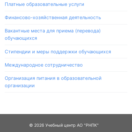
Платные образовательные услуги
Финансово-хозяйственная деятельность
Вакантные места для приема (перевода)
обучающихся
Стипендии и меры поддержки обучающихся
Международное сотрудничество
Организация питания в образовательной
организации
© 2026 Учебный центр АО "РНПК"