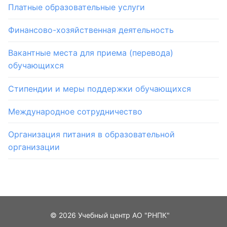
Платные образовательные услуги
Финансово-хозяйственная деятельность
Вакантные места для приема (перевода)
обучающихся
Стипендии и меры поддержки обучающихся
Международное сотрудничество
Организация питания в образовательной
организации
© 2026 Учебный центр АО "РНПК"