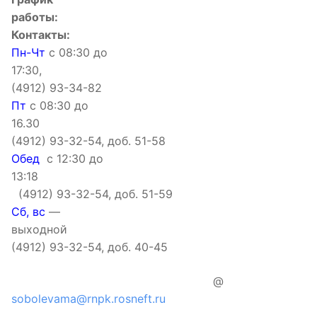
работы:
Контакты:
Пн-Чт
с 08:30 до
17:30
(4912) 93-34-82
Пт
с 08:30 до
16.3
(4912) 93-32-54, доб. 51-58
Обед
с 12:30 до
13:1
(4912) 93-32-54, доб. 51-59
Сб, вс
—
выходн
(4912) 93-32-54, доб. 40-45
@
sobolevama@rnpk.rosneft.ru