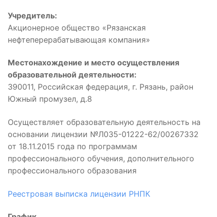
Учредитель:
Акционерное общество «Рязанская
нефтеперерабатывающая компания»
Местонахождение и место осуществления
образовательной деятельности:
390011, Российская федерация, г. Рязань, район
Южный промузел, д.8
Осуществляет образовательную деятельность на
основании лицензии №Л035-01222-62/00267332
от 18.11.2015 года по программам
профессионального обучения, дополнительного
профессионального образования
Реестровая выписка лицензии РНПК
График