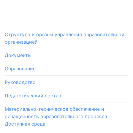
7bet
Irwin
Chicken
şans
vidobet
vidobet
vidobet
vidobet
casinolevant
casinolevant
casinolevant
vidobet
şans
casinolevant
casino
şans
casino
casino
casino
boostaro
casinolevant
şans
casinolevant
şanscasino
vidobet
vidobet
levant
galyabet
gorabet
gorabet
gorabet
vidobet
galyabet
gorabet
gorabet
nigeria
sports
Road
casino
|
|
güncel
giriş
|
|
|
giriş
casino
giriş
şans
casino
levant
şans
şans
|
giriş
casino
giriş
|
|
giriş
casino
|
|
|
|
giriş
|
|
|
betting
betting
2
|
giriş
|
|
|
|
|
giriş
|
|
|
|
giriş
|
|
|
|
|
|
|
|
Структура и органы управления образовательной
организацией
Документы
Образование
Руководство
Педагогический состав
Материально-техническое обеспечение и
оснащенность образовательного процесса.
Доступная среда