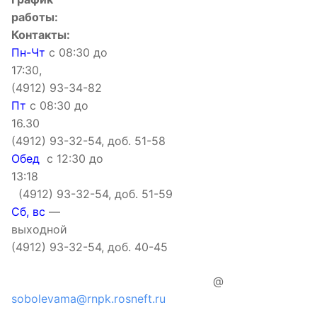
работы:
Контакты:
Пн-Чт
с 08:30 до
17:30
(4912) 93-34-82
Пт
с 08:30 до
16.3
(4912) 93-32-54, доб. 51-58
Обед
с 12:30 до
13:1
(4912) 93-32-54, доб. 51-59
Сб, вс
—
выходн
(4912) 93-32-54, доб. 40-45
@
sobolevama@rnpk.rosneft.ru