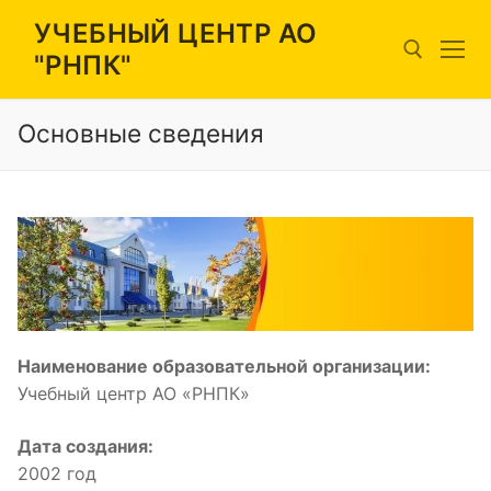
Перейти
УЧЕБНЫЙ ЦЕНТР АО
к
"РНПК"
содержимому
Основные сведения
Искать:
Вакансии
Режим работы
Наименование образовательной организации:
Контакты
Учебный центр АО «РНПК»
Дата создания:
2002 год