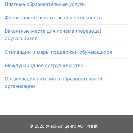
Платные образовательные услуги
Финансово-хозяйственная деятельность
Вакантные места для приема (перевода)
обучающихся
Стипендии и меры поддержки обучающихся
Международное сотрудничество
Организация питания в образовательной
организации
© 2026 Учебный центр АО "РНПК"