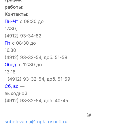
работы:
Контакты:
Пн-Чт
с 08:30 до
17:30
(4912) 93-34-82
Пт
с 08:30 до
16.3
(4912) 93-32-54, доб. 51-58
Обед
с 12:30 до
13:1
(4912) 93-32-54, доб. 51-59
Сб, вс
—
выходн
(4912) 93-32-54, доб. 40-45
@
sobolevama@rnpk.rosneft.ru