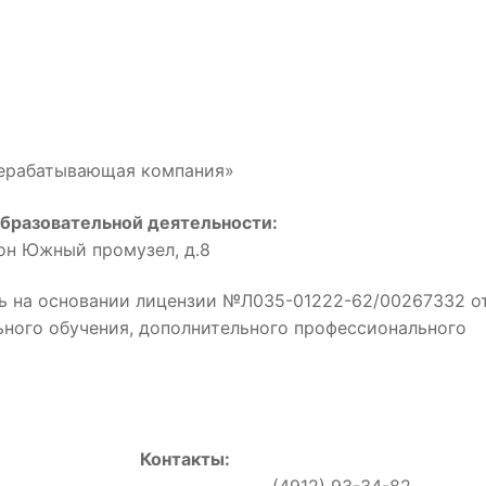
рерабатывающая компания»
бразовательной деятельности:
йон Южный промузел, д.8
ь на основании лицензии №Л035-01222-62/00267332 о
льного обучения, дополнительного профессионального
Контакты:
0, (4912) 93-34-82