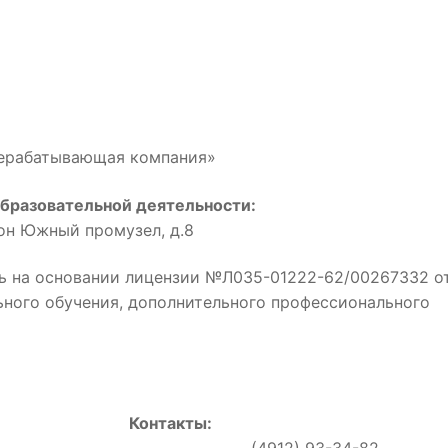
рерабатывающая компания»
бразовательной деятельности:
йон Южный промузел, д.8
ь на основании лицензии №Л035-01222-62/00267332 о
льного обучения, дополнительного профессионального
Контакты:
0, (4912) 93-34-82