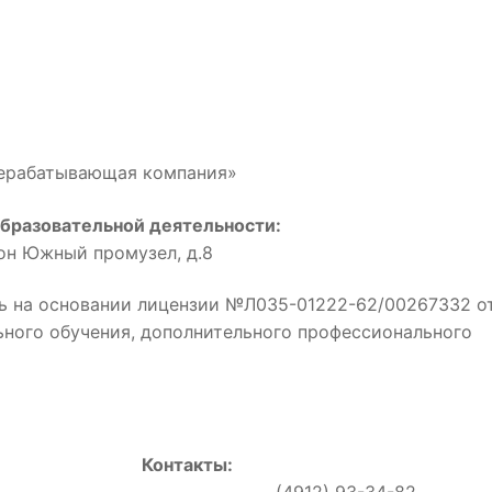
рерабатывающая компания»
бразовательной деятельности:
йон Южный промузел, д.8
ь на основании лицензии №Л035-01222-62/00267332 о
льного обучения, дополнительного профессионального
Контакты:
0, (4912) 93-34-82