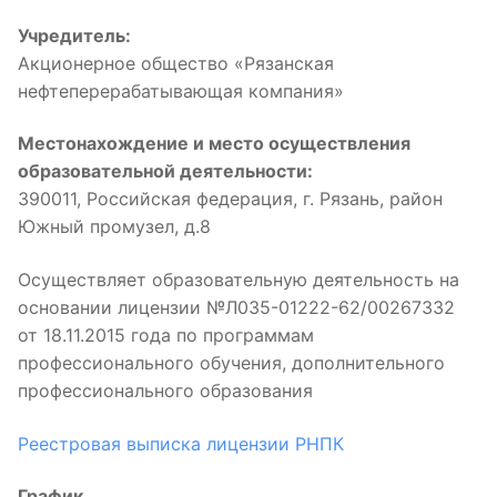
Учредитель:
Акционерное общество «Рязанская
нефтеперерабатывающая компания»
Местонахождение и место осуществления
образовательной деятельности:
390011, Российская федерация, г. Рязань, район
Южный промузел, д.8
Осуществляет образовательную деятельность на
основании лицензии №Л035-01222-62/00267332
от 18.11.2015 года по программам
профессионального обучения, дополнительного
профессионального образования
Реестровая выписка лицензии РНПК
График