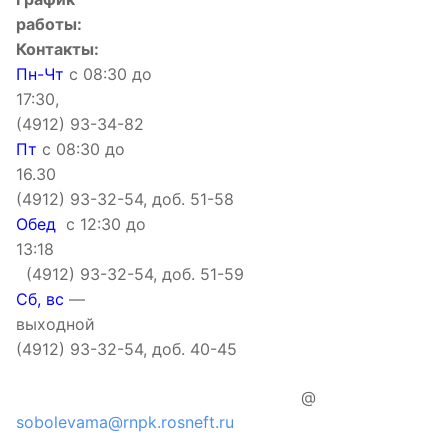
работы:
Контакты:
Пн-Чт
с 08:30 до
17:30
(4912) 93-34-82
Пт
с 08:30 до
16.3
(4912) 93-32-54, доб. 51-58
Обед
с 12:30 до
13:1
(4912) 93-32-54, доб. 51-59
Сб, вс
—
выходн
(4912) 93-32-54, доб. 40-45
@
sobolevama@rnpk.rosneft.ru