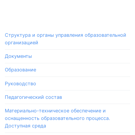
7bet
Irwin
Chicken
şans
vidobet
vidobet
vidobet
vidobet
casinolevant
casinolevant
casinolevant
vidobet
şans
casinolevant
casino
şans
casino
casino
casino
boostaro
casinolevant
şans
casinolevant
şanscasino
vidobet
vidobet
levant
galyabet
gorabet
gorabet
gorabet
vidobet
galyabet
gorabet
gorabet
nigeria
sports
Road
casino
|
|
güncel
giriş
|
|
|
giriş
casino
giriş
şans
casino
levant
şans
şans
|
giriş
casino
giriş
|
|
giriş
casino
|
|
|
|
giriş
|
|
|
betting
betting
2
|
giriş
|
|
|
|
|
giriş
|
|
|
|
giriş
|
|
|
|
|
|
|
|
Структура и органы управления образовательной
организацией
Документы
Образование
Руководство
Педагогический состав
Материально-техническое обеспечение и
оснащенность образовательного процесса.
Доступная среда