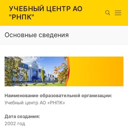
Перейти
УЧЕБНЫЙ ЦЕНТР АО
к
"РНПК"
содержимому
Основные сведения
Искать:
Вакансии
Режим работы
Наименование образовательной организации:
Контакты
Учебный центр АО «РНПК»
Дата создания:
2002 год