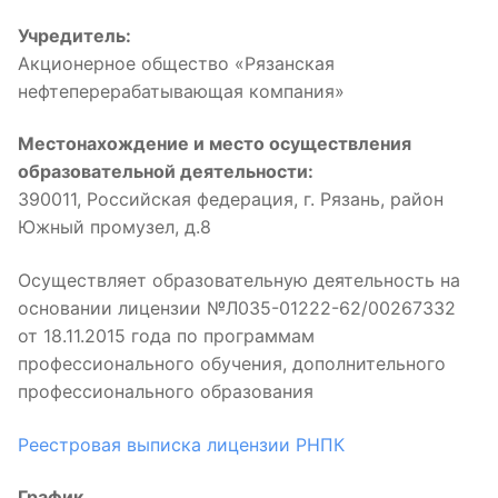
Учредитель:
Акционерное общество «Рязанская
нефтеперерабатывающая компания»
Местонахождение и место осуществления
образовательной деятельности:
390011, Российская федерация, г. Рязань, район
Южный промузел, д.8
Осуществляет образовательную деятельность на
основании лицензии №Л035-01222-62/00267332
от 18.11.2015 года по программам
профессионального обучения, дополнительного
профессионального образования
Реестровая выписка лицензии РНПК
График