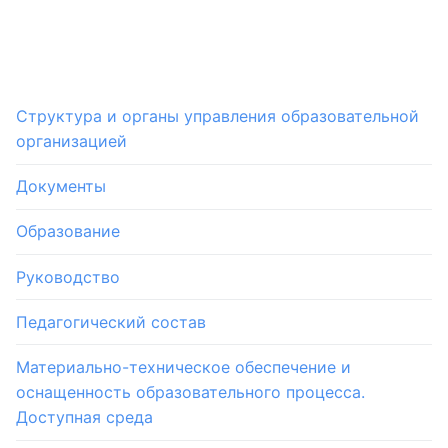
7bet
Irwin
Chicken
şans
vidobet
vidobet
vidobet
vidobet
casinolevant
casinolevant
casinolevant
vidobet
şans
casinolevant
casino
şans
casino
casino
casino
boostaro
casinolevant
şans
casinolevant
şanscasino
vidobet
vidobet
levant
gorabet
galyabet
gorabet
gorabet
gorabet
vidobet
galyabet
gorabet
gorabet
Road
casino
|
|
güncel
giriş
|
|
|
giriş
casino
giriş
şans
casino
levant
şans
şans
|
giriş
casino
giriş
|
|
giriş
casino
|
|
|
|
|
giriş
|
|
2
|
giriş
|
|
|
|
|
giriş
|
|
|
|
giriş
|
|
|
|
|
|
|
Структура и органы управления образовательной
организацией
Документы
Образование
Руководство
Педагогический состав
Материально-техническое обеспечение и
оснащенность образовательного процесса.
Доступная среда