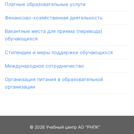
Платные образовательные услуги
Финансово-хозяйственная деятельность
Вакантные места для приема (перевода)
обучающихся
Стипендии и меры поддержки обучающихся
Международное сотрудничество
Организация питания в образовательной
организации
© 2026 Учебный центр АО "РНПК"