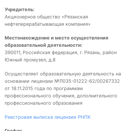
Учредитель:
Акционерное общество «Рязанская
нефтеперерабатывающая компания»
Местонахождение и место осуществления
образовательной деятельности:
390011, Российская федерация, г. Рязань, район
Южный промузел, д.8
Осуществляет образовательную деятельность на
основании лицензии №Л035-01222-62/00267332
от 18.11.2015 года по программам
профессионального обучения, дополнительного
профессионального образования
Реестровая выписка лицензии РНПК
График