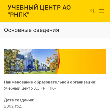
Перейти
УЧЕБНЫЙ ЦЕНТР АО
к
"РНПК"
содержимому
Основные сведения
Искать:
Вакансии
Режим работы
Наименование образовательной организации:
Контакты
Учебный центр АО «РНПК»
Дата создания:
2002 год