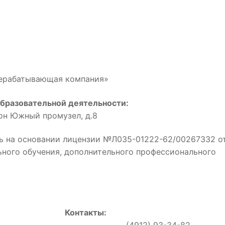
рерабатывающая компания»
бразовательной деятельности:
йон Южный промузел, д.8
ь на основании лицензии №Л035-01222-62/00267332 о
льного обучения, дополнительного профессионального
Контакты:
0, (4912) 93-34-82